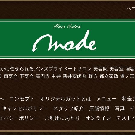
ヘ
かに任せられるメンズプライベートサロン 美容院 美容室 理
 西落合 下落合 高円寺 中井 新井薬師前 野方 都立家政 鷺ノ宮
へ
コンセプト
オリジナルカットとは
メニュー
料金
キャンセルポリシー
スタッフ紹介
店舗情報
写真
イバシーポリシー
ご利用にあたり
オンライン
テスト