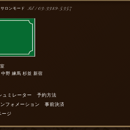
Tel /
03-3389-5357
アサロンモード
容室
 中野 練馬 杉並 新宿
シュミレーター
予約方法
インフォメーション
事前決済
ページ