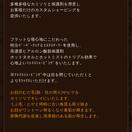
多種多様なカミソリと保護剤を用意し
お客様だけのカスタムシェービングを
提供いたします。
フラットな寝心地にこだわった
特注ﾊﾞｰﾊﾞｰﾁｪｱとｴｽﾃｽﾁｰﾏｰを使用し、
高濃度ヒアルロン酸肌保護剤
ホットタオルとホットミストのトリプル効果で
心地よいﾌｪｲｽｼｪｰﾋﾞﾝｸﾞをいたします。
※ﾌｪｲｽｼｪｰﾋﾞﾝｸﾞ中は目を閉じていただくと
よりﾘﾗｯｸｽいただけます。
お顔のむだ毛(額・目の周り)やヒゲを
カミソリでキレイにいたします。
うぶ毛・ヒゲと同時に古い角質も取り除き、
お顔がワントーン明るくなり素肌が輝きます。
新陳代謝を促進し清潔感のある肌が再生します。