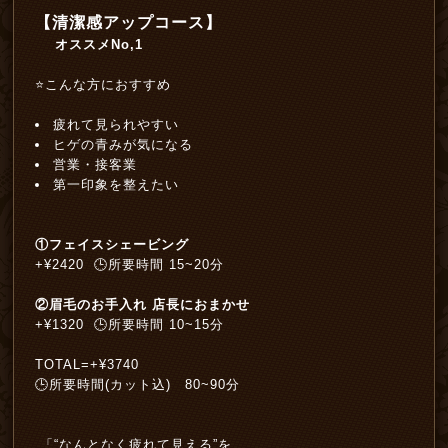
【
清
潔感アップコース
】
オススメNo,1
⭐️こんな方におすすめ
疲れて見られやすい
ヒゲの青みが気になる
営業・接客業
第一印象を整えたい
①フェイスシェービング
+¥2420 🕒所要時間 15~20分
②眉毛のお手入れ 店長におまかせ
+¥1320 🕒所要時間 10~15分
TOTAL=+¥3740
🕒所要時間(カット込) 80~90分
「“なんとなく疲れて見える”を